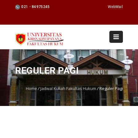
021 - 84975245
WebMail
REGULER PAGI
Home
/
Jadwal Kuliah Fakultas Hukum
/
Reguler Pagi